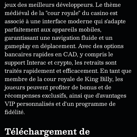
jeux des meilleurs développeurs. Le thème
médiéval de la "cour royale" du casino est
associé à une interface moderne qui s'adapte
parfaitement aux appareils mobiles,
garantissant une navigation fluide et un
gameplay en déplacement. Avec des options
bancaires rapides en CAD, y compris le
support Interac et crypto, les retraits sont
traités rapidement et efficacement. En tant que
membre de la cour royale de King Billy, les
joueurs peuvent profiter de bonus et de
récompenses exclusifs, ainsi que d'avantages
VIP personnalisés et d'un programme de
fidélité.
Téléchargement de