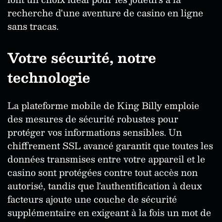
recherche d'une aventure de casino en ligne
sans tracas.
Votre sécurité, notre
technologie
La plateforme mobile de King Billy emploie
des mesures de sécurité robustes pour
protéger vos informations sensibles. Un
chiffrement SSL avancé garantit que toutes les
données transmises entre votre appareil et le
casino sont protégées contre tout accès non
autorisé, tandis que l'authentification à deux
facteurs ajoute une couche de sécurité
supplémentaire en exigeant à la fois un mot de