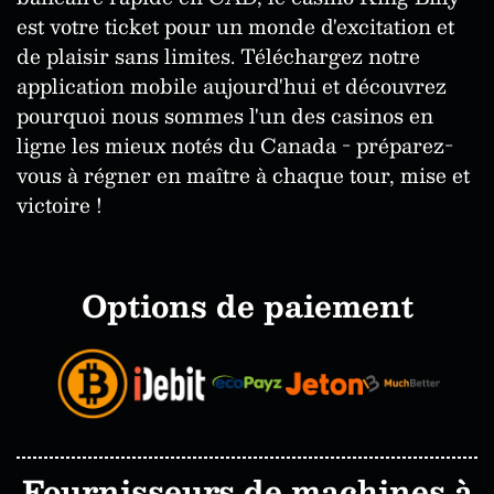
est votre ticket pour un monde d'excitation et
de plaisir sans limites. Téléchargez notre
application mobile aujourd'hui et découvrez
pourquoi nous sommes l'un des casinos en
ligne les mieux notés du Canada - préparez-
vous à régner en maître à chaque tour, mise et
victoire !
Options de paiement
Fournisseurs de machines à