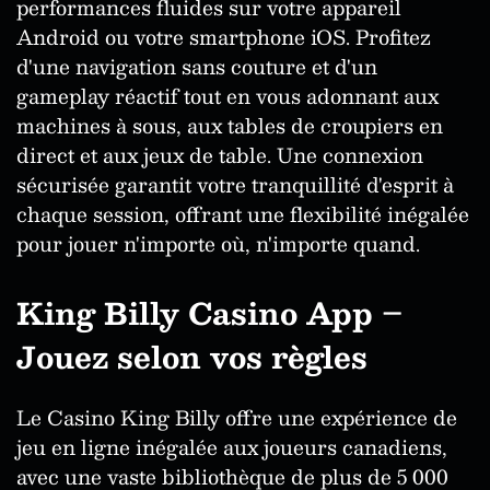
performances fluides sur votre appareil
Android ou votre smartphone iOS. Profitez
d'une navigation sans couture et d'un
gameplay réactif tout en vous adonnant aux
machines à sous, aux tables de croupiers en
direct et aux jeux de table. Une connexion
sécurisée garantit votre tranquillité d'esprit à
chaque session, offrant une flexibilité inégalée
pour jouer n'importe où, n'importe quand.
King Billy Casino App –
Jouez selon vos règles
Le Casino King Billy offre une expérience de
jeu en ligne inégalée aux joueurs canadiens,
avec une vaste bibliothèque de plus de 5 000